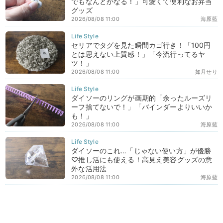
でもなんとかなる！」可愛くて便利なお弁当
グッズ
2026/08/08 11:00
海原藍
セリアでタグを見た瞬間カゴ行き！「100円
とは思えない上質感！」「今流行ってるヤ
ツ！」
2026/08/08 11:00
如月せり
ダイソーのリングが画期的「余ったルーズリ
ーフ捨てないで！」「バインダーよりいいか
も！」
2026/08/08 11:00
海原藍
ダイソーのこれ…「じゃない使い方」が優勝
♡推し活にも使える！高見え美容グッズの意
外な活用法
2026/08/08 11:00
海原藍