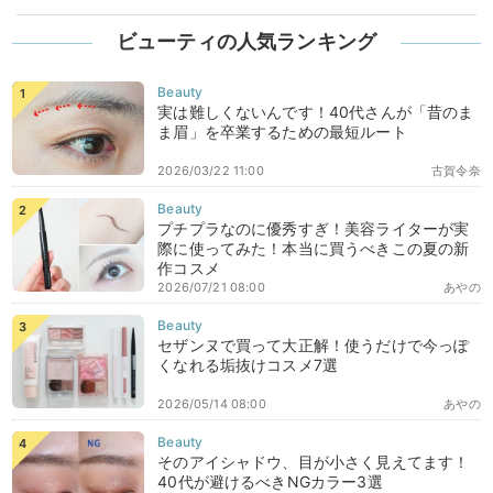
ビューティの人気ランキング
実は難しくないんです！40代さんが「昔のま
ま眉」を卒業するための最短ルート
2026/03/22 11:00
古賀令奈
プチプラなのに優秀すぎ！美容ライターが実
際に使ってみた！本当に買うべきこの夏の新
作コスメ
2026/07/21 08:00
あやの
セザンヌで買って大正解！使うだけで今っぽ
くなれる垢抜けコスメ7選
2026/05/14 08:00
あやの
そのアイシャドウ、目が小さく見えてます！
40代が避けるべきNGカラー3選