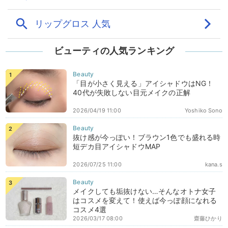
ビューティの人気ランキング
「目が小さく見える」アイシャドウはNG！
40代が失敗しない目元メイクの正解
2026/04/19 11:00
Yoshiko Sono
抜け感が今っぽい！ブラウン1色でも盛れる時
短デカ目アイシャドウMAP
2026/07/25 11:00
kana.s
メイクしても垢抜けない…そんなオトナ女子
はコスメを変えて！使えば今っぽ顔になれる
コスメ4選
2026/03/17 08:00
齋藤ひかり