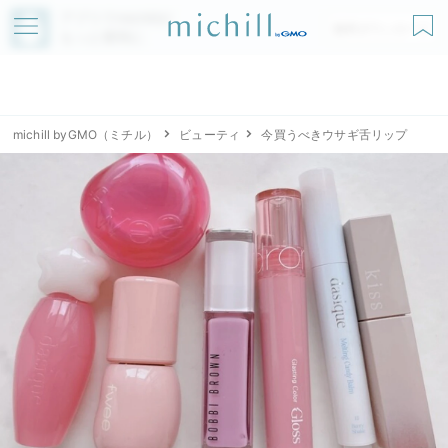
アプリでmichillが
無料ダウンロード
もっと便利に
michill byGMO（ミチル）
ビューティ
今買うべきウサギ舌リップ