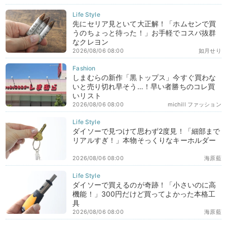
先にセリア見といて大正解！「ホムセンで買
うのちょっと待った！」お手軽でコスパ抜群
なクレヨン
2026/08/06 08:00
如月せり
しまむらの新作「黒トップス」今すぐ買わな
いと売り切れ早そう…！早い者勝ちのコレ買
いリスト
2026/08/06 08:00
michill ファッション
ダイソーで見つけて思わず2度見！「細部まで
リアルすぎ！」本物そっくりなキーホルダー
2026/08/06 08:00
海原藍
ダイソーで買えるのが奇跡！「小さいのに高
機能！」300円だけど買ってよかった本格工
具
2026/08/06 08:00
海原藍