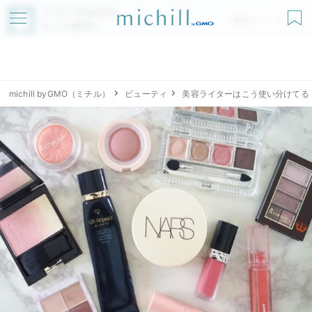
アプリでmichillが
無料ダウンロード
もっと便利に
michill byGMO（ミチル）
ビューティ
美容ライターはこう使い分けてる