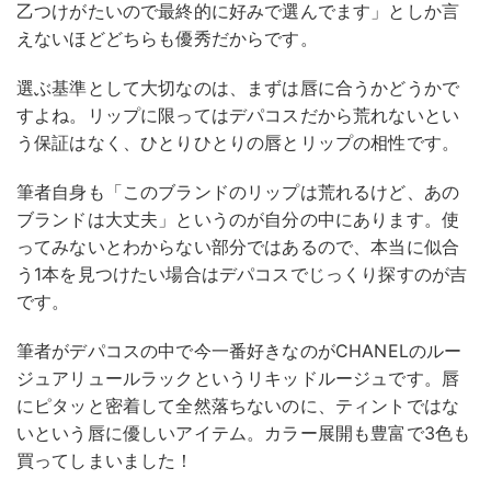
乙つけがたいので最終的に好みで選んでます」としか言
えないほどどちらも優秀だからです。
選ぶ基準として大切なのは、まずは唇に合うかどうかで
すよね。リップに限ってはデパコスだから荒れないとい
う保証はなく、ひとりひとりの唇とリップの相性です。
筆者自身も「このブランドのリップは荒れるけど、あの
ブランドは大丈夫」というのが自分の中にあります。使
ってみないとわからない部分ではあるので、本当に似合
う1本を見つけたい場合はデパコスでじっくり探すのが吉
です。
筆者がデパコスの中で今一番好きなのがCHANELのルー
ジュアリュールラックというリキッドルージュです。唇
にピタッと密着して全然落ちないのに、ティントではな
いという唇に優しいアイテム。カラー展開も豊富で3色も
買ってしまいました！