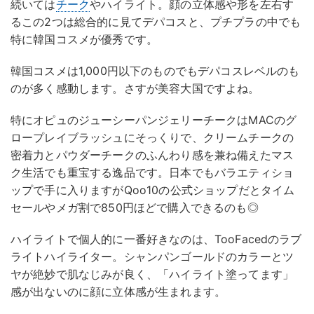
続いては
チーク
やハイライト。顔の立体感や形を左右す
るこの2つは総合的に見てデパコスと、プチプラの中でも
特に韓国コスメが優秀です。
韓国コスメは1,000円以下のものでもデパコスレベルのも
のが多く感動します。さすが美容大国ですよね。
特にオピュのジューシーパンジェリーチークはMACのグ
ロープレイブラッシュにそっくりで、クリームチークの
密着力とパウダーチークのふんわり感を兼ね備えたマス
ク生活でも重宝する逸品です。日本でもバラエティショ
ップで手に入りますがQoo10の公式ショップだとタイム
セールやメガ割で850円ほどで購入できるのも◎
ハイライトで個人的に一番好きなのは、TooFacedのラブ
ライトハイライター。シャンパンゴールドのカラーとツ
ヤが絶妙で肌なじみが良く、「ハイライト塗ってます」
感が出ないのに顔に立体感が生まれます。