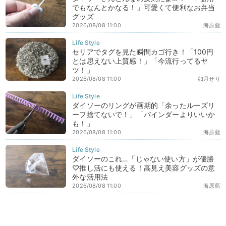
でもなんとかなる！」可愛くて便利なお弁当
グッズ
2026/08/08 11:00
海原藍
セリアでタグを見た瞬間カゴ行き！「100円
とは思えない上質感！」「今流行ってるヤ
ツ！」
2026/08/08 11:00
如月せり
ダイソーのリングが画期的「余ったルーズリ
ーフ捨てないで！」「バインダーよりいいか
も！」
2026/08/08 11:00
海原藍
ダイソーのこれ…「じゃない使い方」が優勝
♡推し活にも使える！高見え美容グッズの意
外な活用法
2026/08/08 11:00
海原藍