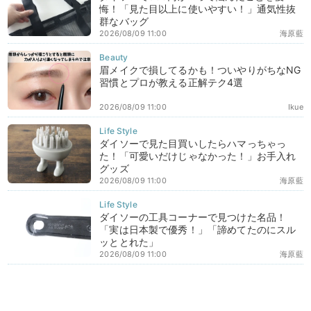
悔！「見た目以上に使いやすい！」通気性抜
群なバッグ
2026/08/09 11:00
海原藍
眉メイクで損してるかも！ついやりがちなNG
習慣とプロが教える正解テク4選
2026/08/09 11:00
Ikue
ダイソーで見た目買いしたらハマっちゃっ
た！「可愛いだけじゃなかった！」お手入れ
グッズ
2026/08/09 11:00
海原藍
ダイソーの工具コーナーで見つけた名品！
「実は日本製で優秀！」「諦めてたのにスル
ッととれた」
2026/08/09 11:00
海原藍