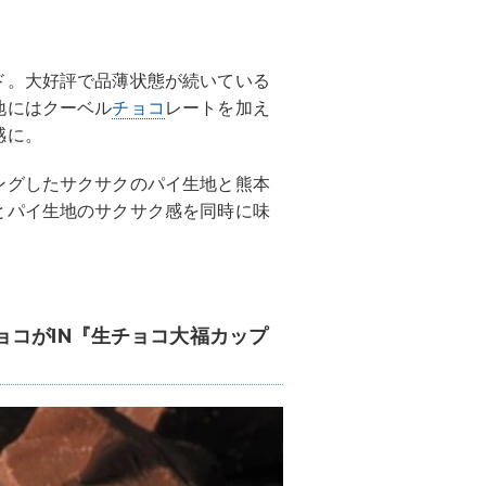
ド。大好評で品薄状態が続いている
地にはクーベル
チョコ
レートを加え
感に。
ングしたサクサクのパイ生地と熊本
とパイ生地のサクサク感を同時に味
ョコがIN『生チョコ大福カップ