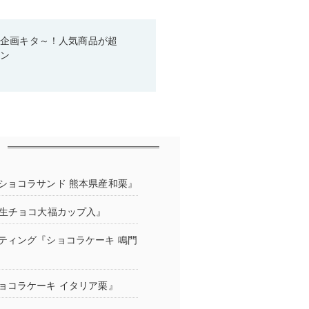
い企画キタ～！人気商品が超
ーン
ショコラサンド 熊本県産和栗』
『生チョコ大福カップ入』
ティング『ショコラケーキ 鳴門
ョコラケーキ イタリア栗』