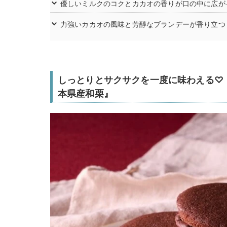
優しいミルクのコクとカカオの香りが口の中に広が
力強いカカオの風味と芳醇なブランデーが香り立つ
しっとりとサクサクを一度に味わえる♡
本県産和栗』