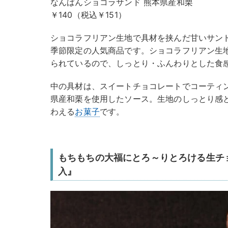
なんばんショコラサンド 熊本県産和栗
￥140（税込￥151）
ショコラフリアン生地で具材を挟んだ甘いサン
季節限定の人気商品です。ショコラフリアン生
られているので、しっとり・ふんわりとした食
中の具材は、スイートチョコレートでコーティ
県産和栗を使用したソース。生地のしっとり感
わえる
お菓子
です。
もちもちの大福にとろ～りとろける生チ
入』