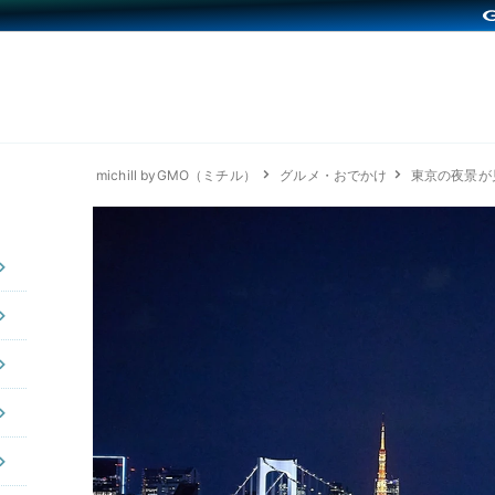
michill byGMO（ミチル）
グルメ・おでかけ
東京の夜景が