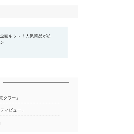
す
い企画キタ～！人気商品が超
ーン
京タワー」
シティビュー」
」