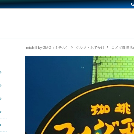
michill byGMO（ミチル）
グルメ・おでかけ
コメダ珈琲店