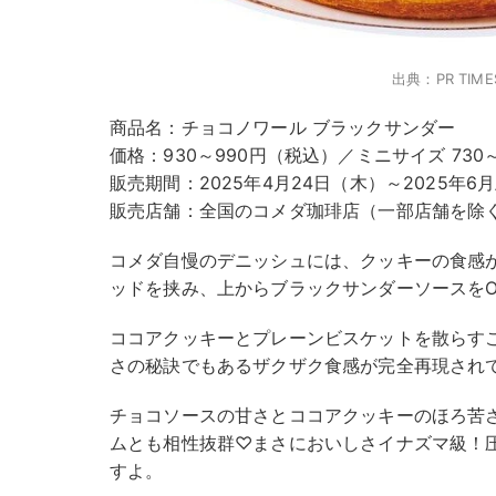
出典：PR TIME
商品名：チョコノワール ブラックサンダー
価格：930～990円（税込）／ミニサイズ 730
販売期間：2025年4月24日（木）～2025年6
販売店舗：全国のコメダ珈琲店（一部店舗を除
コメダ自慢のデニッシュには、クッキーの食感
ッドを挟み、上からブラックサンダーソースをO
ココアクッキーとプレーンビスケットを散らす
さの秘訣でもあるザクザク食感が完全再現され
チョコソースの甘さとココアクッキーのほろ苦
ムとも相性抜群♡まさにおいしさイナズマ級！
すよ。