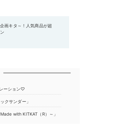
い企画キタ～！人気商品が超
ーン
レーション♡
ラックサンダー」
 with KITKAT（R）～」