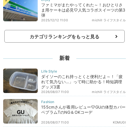
ファミマがまたやってくれた～！おひとりさ
ま用ケーキは必見♡人気コラボスイーツの第3
弾
2025/12/12 11:00
michill ライフスタイル
カテゴリランキングをもっと見る
新着
ダイソーのこれ持っとくと便利だよ～！「疲
れて気力ない…」って時に助かる！時短調理
グッズ3選
2026/08/07 11:00
michill ライフスタイル
155cmさんが着用レビュー♡GUの体型カバー
ペプラムTのNG＆OKコーデ
2026/08/07 11:00
KOMUGI