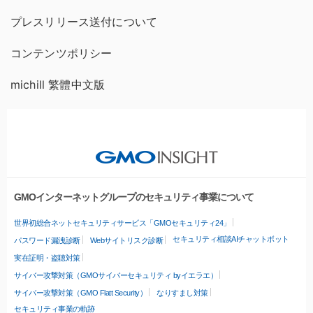
プレスリリース送付について
コンテンツポリシー
michill 繁體中文版
GMOインターネットグループのセキュリティ事業について
世界初総合ネットセキュリティサービス「GMOセキュリティ24」
セキュリティ相談AIチャットボット
パスワード漏洩診断
Webサイトリスク診断
実在証明・盗聴対策
サイバー攻撃対策（GMOサイバーセキュリティ byイエラエ）
サイバー攻撃対策（GMO Flatt Security）
なりすまし対策
セキュリティ事業の軌跡