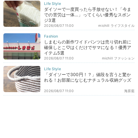
ダイソーで一度買ったら手放せない！「今ま
での苦労は一体…」ってくらい優秀なスポン
ジ3選
2026/08/07 11:00
michill ライフスタイル
しまむらの新作ワイドパンツは売り切れ前に
確保しとこ♡はくだけでサマになる！優秀ア
イテム5選
2026/08/07 11:00
michill ファッション
「ダイソーで300円！？」値段を言うと驚か
れる！お部屋になじむナチュラル収納グッズ
2026/08/07 11:00
海原藍