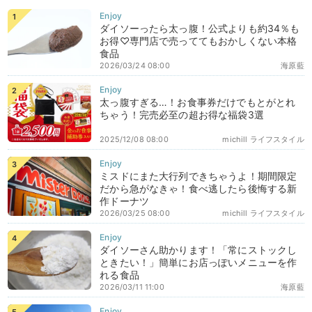
ダイソーったら太っ腹！公式よりも約34％も
お得♡専門店で売っててもおかしくない本格
食品
2026/03/24 08:00
海原藍
太っ腹すぎる…！お食事券だけでもとがとれ
ちゃう！完売必至の超お得な福袋3選
2025/12/08 08:00
michill ライフスタイル
ミスドにまた大行列できちゃうよ！期間限定
だから急がなきゃ！食べ逃したら後悔する新
作ドーナツ
2026/03/25 08:00
michill ライフスタイル
ダイソーさん助かります！「常にストックし
ときたい！」簡単にお店っぽいメニューを作
れる食品
2026/03/11 11:00
海原藍