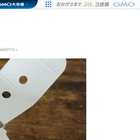
GO115＋