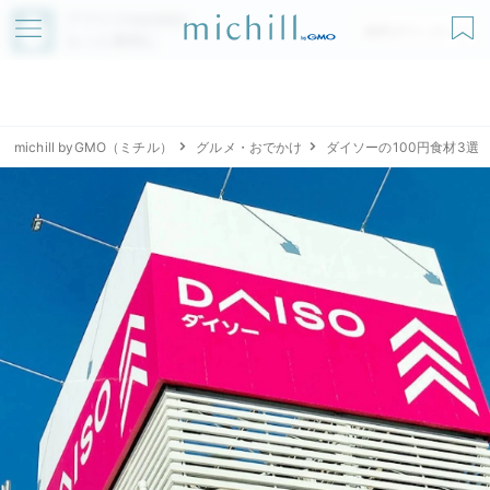
アプリでmichillが
無料ダウンロード
もっと便利に
michill byGMO（ミチル）
グルメ・おでかけ
ダイソーの100円食材3選