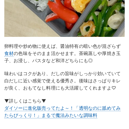
卵料理や炒め物に使えば、醤油特有の暗い色が混ざらず
食材
の色味をそのまま活かせます。茶碗蒸しや厚焼き玉
子、お浸し、パスタなど和洋どちらにも◎
味わいはコクがあり、だしの旨味がしっかり効いていて
白だしに近い感覚で使える優秀さ。後味はさっぱりキレ
が良く、おもてなし料理にも大活躍してくれますよ♡
▼詳しくはこちら▼
ダイソーに進化版売ってたよ～！「透明なのに舐めてみ
たらびっくり！」まるで魔法みたいな調味料