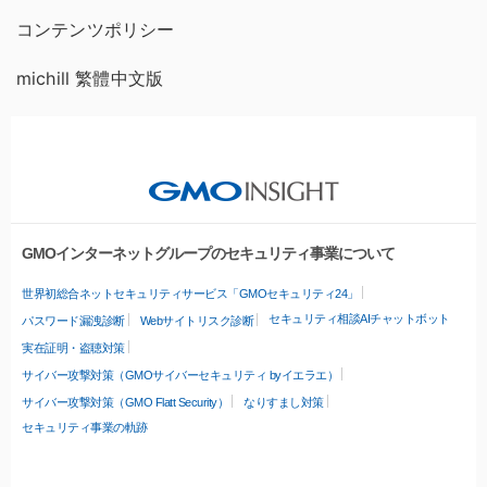
コンテンツポリシー
michill 繁體中文版
GMOインターネットグループのセキュリティ事業について
世界初総合ネットセキュリティサービス「GMOセキュリティ24」
セキュリティ相談AIチャットボット
パスワード漏洩診断
Webサイトリスク診断
実在証明・盗聴対策
サイバー攻撃対策（GMOサイバーセキュリティ byイエラエ）
サイバー攻撃対策（GMO Flatt Security）
なりすまし対策
セキュリティ事業の軌跡