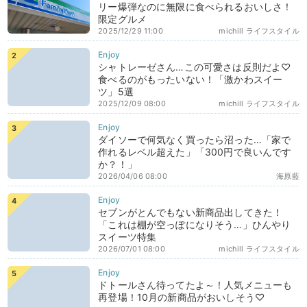
リー爆弾なのに無限に食べられるおいしさ！
限定グルメ
2025/12/29 11:00
michill ライフスタイル
シャトレーゼさん…この可愛さは反則だよ♡
食べるのがもったいない！「激かわスイー
ツ」5選
2025/12/09 08:00
michill ライフスタイル
ダイソーで何気なく買ったら沼った…「家で
作れるレベル超えた」「300円で良いんです
か？！」
2026/04/06 08:00
海原藍
セブンがとんでもない新商品出してきた！
「これは棚が空っぽになりそう…」ひんやり
スイーツ特集
2026/07/01 08:00
michill ライフスタイル
ドトールさん待ってたよ～！人気メニューも
再登場！10月の新商品がおいしそう♡