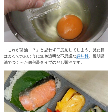
「これが醤油！？」と思わず二度見してしまう、見た目
はまるで水のように無色透明な不思議な
調味料
。透明醤
油でつくった個包装タイプのだし醤油です。