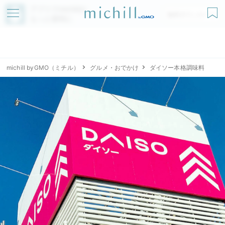
アプリでmichillが
無料ダウンロード
もっと便利に
michill byGMO（ミチル）
グルメ・おでかけ
ダイソー本格調味料