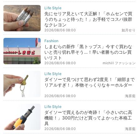
先にセリア見といて大正解！「ホムセンで買
うのちょっと待った！」お手軽でコスパ抜群
なクレヨン
2026/08/06 08:00
如月せり
しまむらの新作「黒トップス」今すぐ買わな
いと売り切れ早そう…！早い者勝ちのコレ買
いリスト
2026/08/06 08:00
michill ファッション
ダイソーで見つけて思わず2度見！「細部まで
リアルすぎ！」本物そっくりなキーホルダー
2026/08/06 08:00
海原藍
ダイソーで買えるのが奇跡！「小さいのに高
機能！」300円だけど買ってよかった本格工
具
2026/08/06 08:00
海原藍