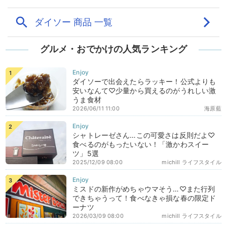
グルメ・おでかけの人気ランキング
ダイソーで出会えたらラッキー！公式よりも
安いなんて♡少量から買えるのがうれしい激
うま食材
2026/06/11 11:00
海原藍
シャトレーゼさん…この可愛さは反則だよ♡
食べるのがもったいない！「激かわスイー
ツ」5選
2025/12/09 08:00
michill ライフスタイル
ミスドの新作がめちゃウマそう…♡また行列
できちゃうって！食べなきゃ損な春の限定ド
ーナツ
2026/03/09 08:00
michill ライフスタイル