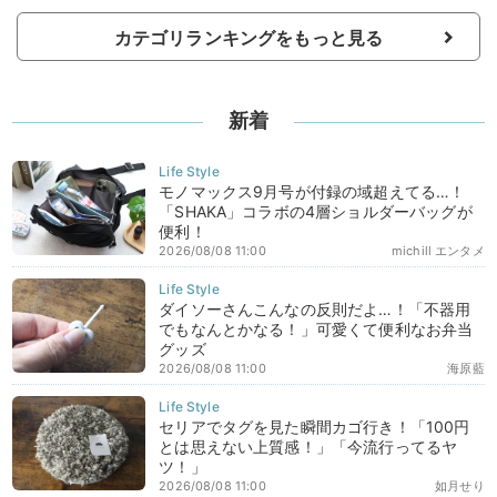
カテゴリランキングをもっと見る
新着
モノマックス9月号が付録の域超えてる…！
「SHAKA」コラボの4層ショルダーバッグが
便利！
2026/08/08 11:00
michill エンタメ
ダイソーさんこんなの反則だよ…！「不器用
でもなんとかなる！」可愛くて便利なお弁当
グッズ
2026/08/08 11:00
海原藍
セリアでタグを見た瞬間カゴ行き！「100円
とは思えない上質感！」「今流行ってるヤ
ツ！」
2026/08/08 11:00
如月せり