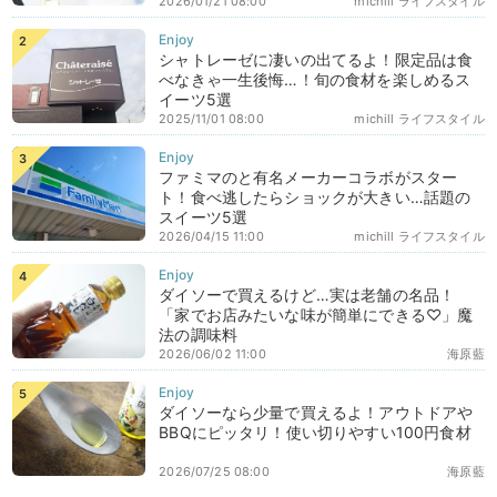
2026/01/21 08:00
michill ライフスタイル
シャトレーゼに凄いの出てるよ！限定品は食
べなきゃ一生後悔…！旬の食材を楽しめるス
イーツ5選
2025/11/01 08:00
michill ライフスタイル
ファミマのと有名メーカーコラボがスター
ト！食べ逃したらショックが大きい…話題の
スイーツ5選
2026/04/15 11:00
michill ライフスタイル
ダイソーで買えるけど…実は老舗の名品！
「家でお店みたいな味が簡単にできる♡」魔
法の調味料
2026/06/02 11:00
海原藍
ダイソーなら少量で買えるよ！アウトドアや
BBQにピッタリ！使い切りやすい100円食材
2026/07/25 08:00
海原藍