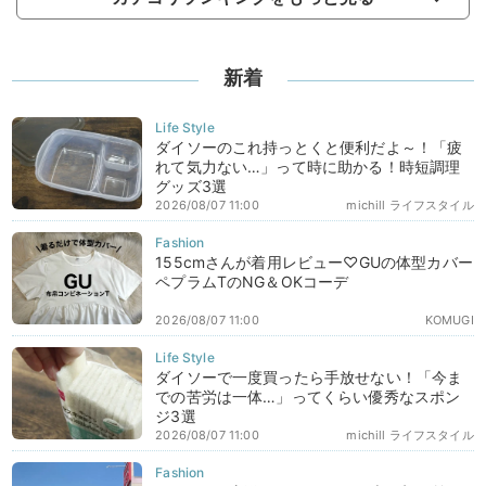
新着
ダイソーのこれ持っとくと便利だよ～！「疲
れて気力ない…」って時に助かる！時短調理
グッズ3選
2026/08/07 11:00
michill ライフスタイル
155cmさんが着用レビュー♡GUの体型カバー
ペプラムTのNG＆OKコーデ
2026/08/07 11:00
KOMUGI
ダイソーで一度買ったら手放せない！「今ま
での苦労は一体…」ってくらい優秀なスポン
ジ3選
2026/08/07 11:00
michill ライフスタイル