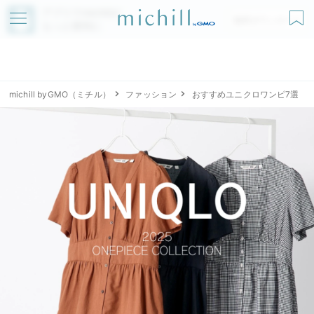
アプリでmichillが
無料ダウンロード
もっと便利に
michill byGMO（ミチル）
ファッション
おすすめユニクロワンピ7選