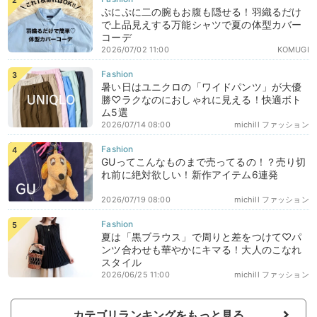
ぷにぷに二の腕もお腹も隠せる！羽織るだけ
で上品見えする万能シャツで夏の体型カバー
コーデ
2026/07/02 11:00
KOMUGI
暑い日はユニクロの「ワイドパンツ」が大優
勝♡ラクなのにおしゃれに見える！快適ボト
ム5選
2026/07/14 08:00
michill ファッション
GUってこんなものまで売ってるの！？売り切
れ前に絶対欲しい！新作アイテム6連発
2026/07/19 08:00
michill ファッション
夏は「黒ブラウス」で周りと差をつけて♡パ
ンツ合わせも華やかにキマる！大人のこなれ
スタイル
2026/06/25 11:00
michill ファッション
カテゴリランキングをもっと見る