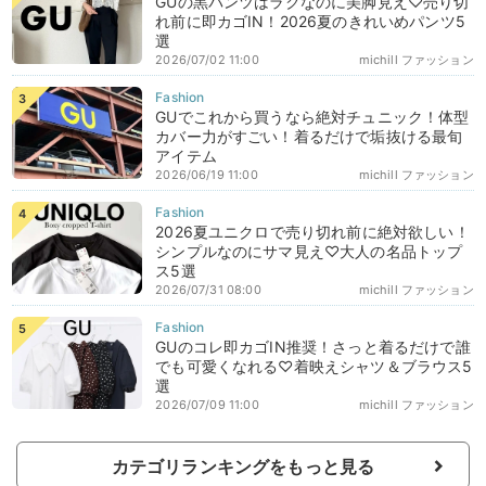
GUの黒パンツはラクなのに美脚見え♡売り切
れ前に即カゴIN！2026夏のきれいめパンツ5
選
2026/07/02 11:00
michill ファッション
GUでこれから買うなら絶対チュニック！体型
カバー力がすごい！着るだけで垢抜ける最旬
アイテム
2026/06/19 11:00
michill ファッション
2026夏ユニクロで売り切れ前に絶対欲しい！
シンプルなのにサマ見え♡大人の名品トップ
ス5選
2026/07/31 08:00
michill ファッション
GUのコレ即カゴIN推奨！さっと着るだけで誰
でも可愛くなれる♡着映えシャツ＆ブラウス5
選
2026/07/09 11:00
michill ファッション
カテゴリランキングをもっと見る