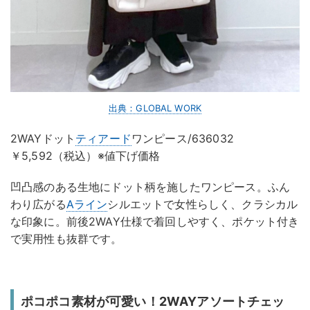
出典：GLOBAL WORK
2WAYドット
ティアード
ワンピース/636032
￥5,592（税込）※値下げ価格
凹凸感のある生地にドット柄を施したワンピース。ふん
わり広がる
Aライン
シルエットで女性らしく、クラシカル
な印象に。前後2WAY仕様で着回しやすく、ポケット付き
で実用性も抜群です。
ポコポコ素材が可愛い！2WAYアソートチェッ