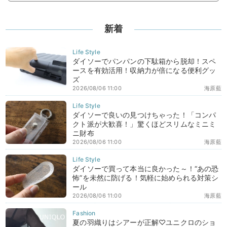
新着
ダイソーでパンパンの下駄箱から脱却！スペ
ースを有効活用！収納力が倍になる便利グッ
ズ
2026/08/06 11:00
海原藍
ダイソーで良いの見つけちゃった！「コンパ
クト派が大歓喜！」驚くほどスリムなミニミ
ニ財布
2026/08/06 11:00
海原藍
ダイソーで買って本当に良かった～！“あの恐
怖”を未然に防げる！気軽に始められる対策シ
ール
2026/08/06 11:00
海原藍
夏の羽織りはシアーが正解♡ユニクロのショ