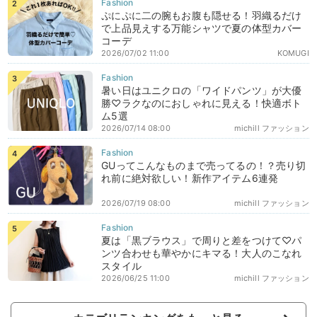
ぷにぷに二の腕もお腹も隠せる！羽織るだけ
で上品見えする万能シャツで夏の体型カバー
コーデ
2026/07/02 11:00
KOMUGI
暑い日はユニクロの「ワイドパンツ」が大優
勝♡ラクなのにおしゃれに見える！快適ボト
ム5選
2026/07/14 08:00
michill ファッション
GUってこんなものまで売ってるの！？売り切
れ前に絶対欲しい！新作アイテム6連発
2026/07/19 08:00
michill ファッション
夏は「黒ブラウス」で周りと差をつけて♡パ
ンツ合わせも華やかにキマる！大人のこなれ
スタイル
2026/06/25 11:00
michill ファッション