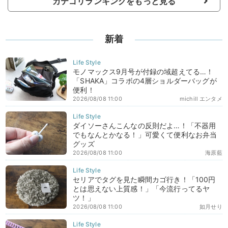
カテゴリランキングをもっと見る
新着
モノマックス9月号が付録の域超えてる…！
「SHAKA」コラボの4層ショルダーバッグが
便利！
2026/08/08 11:00
michill エンタメ
ダイソーさんこんなの反則だよ…！「不器用
でもなんとかなる！」可愛くて便利なお弁当
グッズ
2026/08/08 11:00
海原藍
セリアでタグを見た瞬間カゴ行き！「100円
とは思えない上質感！」「今流行ってるヤ
ツ！」
2026/08/08 11:00
如月せり