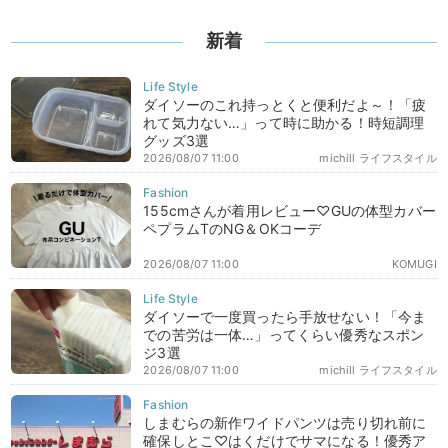
新着
ダイソーのこれ持っとくと便利だよ～！「疲
れて気力ない…」って時に助かる！時短調理
グッズ3選
2026/08/07 11:00
michill ライフスタイル
155cmさんが着用レビュー♡GUの体型カバー
ペプラムTのNG＆OKコーデ
2026/08/07 11:00
KOMUGI
ダイソーで一度買ったら手放せない！「今ま
での苦労は一体…」ってくらい優秀なスポン
ジ3選
2026/08/07 11:00
michill ライフスタイル
しまむらの新作ワイドパンツは売り切れ前に
確保しとこ♡はくだけでサマになる！優秀ア