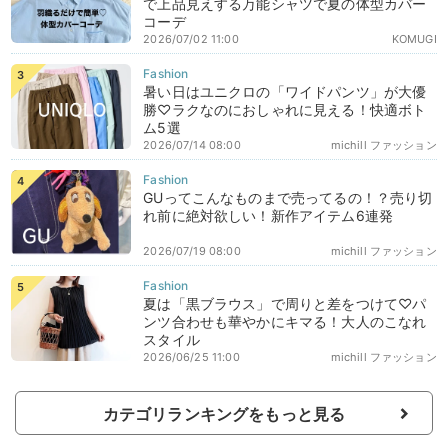
で上品見えする万能シャツで夏の体型カバー
コーデ
2026/07/02 11:00
KOMUGI
暑い日はユニクロの「ワイドパンツ」が大優
勝♡ラクなのにおしゃれに見える！快適ボト
ム5選
2026/07/14 08:00
michill ファッション
GUってこんなものまで売ってるの！？売り切
れ前に絶対欲しい！新作アイテム6連発
2026/07/19 08:00
michill ファッション
夏は「黒ブラウス」で周りと差をつけて♡パ
ンツ合わせも華やかにキマる！大人のこなれ
スタイル
2026/06/25 11:00
michill ファッション
カテゴリランキングをもっと見る