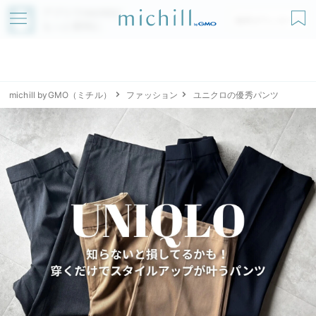
アプリでmichillが
無料ダウンロード
もっと便利に
michill byGMO（ミチル）
ファッション
ユニクロの優秀パンツ