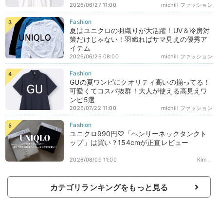
2026/06/27 11:00
michill ファッション
夏はユニクロの羽織りが大活躍！UV＆冷房対
策だけじゃない！羽織ればサマ見えの優秀ア
イテム
2026/06/26 08:00
michill ファッション
GUの夏ワンピにクオリティ高いの揃ってる！
可愛くてコスパ抜群！大人が使える高見えワ
ンピ5選
2026/07/22 11:00
michill ファッション
ユニクロ990円♡「ヘンリーネックタンクト
ップ」は買い？154cmが正直レビュー
2026/08/09 11:00
Kim．
カテゴリランキングをもっと見る