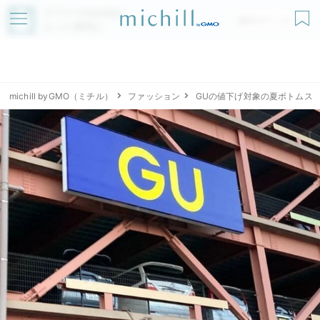
アプリでmichillが
無料ダウンロード
もっと便利に
michill byGMO（ミチル）
ファッション
GUの値下げ対象の夏ボトムス