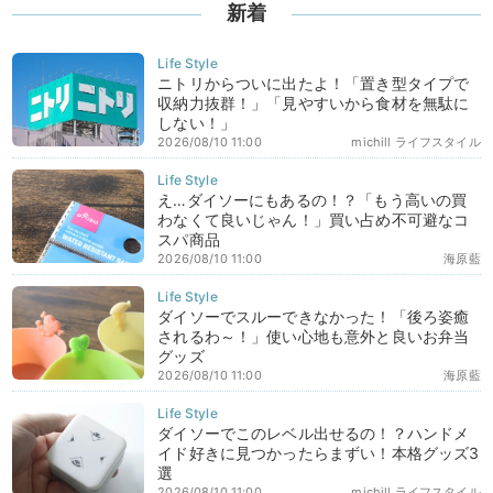
新着
ニトリからついに出たよ！「置き型タイプで
収納力抜群！」「見やすいから食材を無駄に
しない！」
2026/08/10 11:00
michill ライフスタイル
え…ダイソーにもあるの！？「もう高いの買
わなくて良いじゃん！」買い占め不可避なコ
スパ商品
2026/08/10 11:00
海原藍
ダイソーでスルーできなかった！「後ろ姿癒
されるわ～！」使い心地も意外と良いお弁当
グッズ
2026/08/10 11:00
海原藍
ダイソーでこのレベル出せるの！？ハンドメ
イド好きに見つかったらまずい！本格グッズ3
選
2026/08/10 11:00
michill ライフスタイル