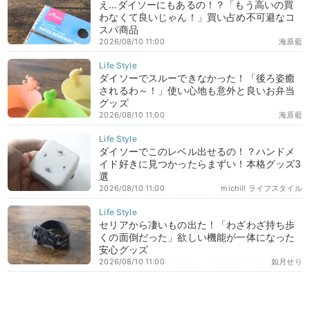
え…ダイソーにもあるの！？「もう高いの買
わなくて良いじゃん！」買い占め不可避なコ
スパ商品
2026/08/10 11:00
海原藍
ダイソーでスルーできなかった！「後ろ姿癒
されるわ～！」使い心地も意外と良いお弁当
グッズ
2026/08/10 11:00
海原藍
ダイソーでこのレベル出せるの！？ハンドメ
イド好きに見つかったらまずい！本格グッズ3
選
2026/08/10 11:00
michill ライフスタイル
セリアから凄いもの出た！「わざわざ持ち歩
くの面倒だった」欲しい機能が一体になった
安心グッズ
2026/08/10 11:00
如月せり