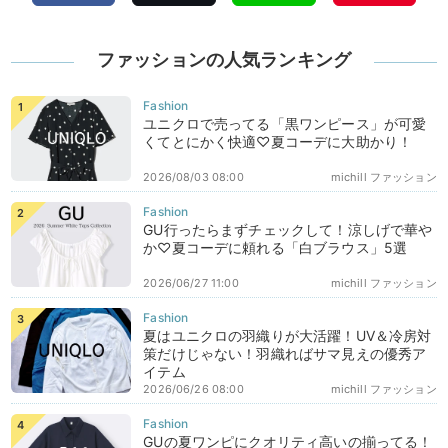
ファッションの人気ランキング
ユニクロで売ってる「黒ワンピース」が可愛
くてとにかく快適♡夏コーデに大助かり！
2026/08/03 08:00
michill ファッション
GU行ったらまずチェックして！涼しげで華や
か♡夏コーデに頼れる「白ブラウス」5選
2026/06/27 11:00
michill ファッション
夏はユニクロの羽織りが大活躍！UV＆冷房対
策だけじゃない！羽織ればサマ見えの優秀ア
イテム
2026/06/26 08:00
michill ファッション
GUの夏ワンピにクオリティ高いの揃ってる！