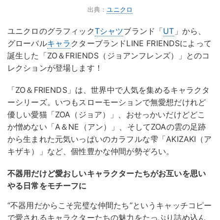
出典：
ユニクロ
ユニクロのグラフィック
Tシャツ
ブランド「
UT
」から、
グローバル
キャラ
クターブランドLINE FRIENDSによって
誕生した「ZO＆FRIENDS（ジョアンフレンズ）」とのコ
レクションが登場します！
「ZO＆FRIENDS」は、世界中で人気を集めるキャラクタ
ーシリーズ。いつもスローモーションで無愛想だけれど
優しい愛猫「ZOA（ジョア）」、おせっかいだけどどこ
か憎めない「A＆NE（アン）」、そしてZOAの雲の足跡
から生まれた元気いっぱいのカラフルな雫「AKIZAKI（ア
キザキ）」など、個性豊かな仲間が勢ぞろい。
不器用だけど愛おしいキャラクターたちがお互いを思い
やる日常をモチーフに
“不器用だからこそ完璧な仲間たち”というキャッチコピー
で愛されるキャラクターたちの魅力をたっぷり詰め込ん