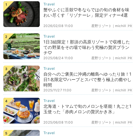
蟹やふぐに舌鼓♡冬ならではの旬の食材を味
わい尽くす「リゾナーレ」限定ディナー4選
2026/02/08 11:00
星野リゾート｜michill
PR
1日3組限定！那須の高原リゾートで収穫した
ての野菜をその場で味わう究極の贅沢ブラン
チ♡
2025/08/24 11:00
星野リゾート｜michill
PR
自分へのご褒美に沖縄の離島へゆったり旅！1
日1名限定♡ハーブとスパで整う極上の癒やし
時間
2025/11/27 11:00
星野リゾート｜michill
PR
北海道・トマムで旬のメロンを堪能！丸ごと1
玉使った「赤肉メロンの贅沢かき氷」
2025/06/08 11:00
星野リゾート｜michill
PR