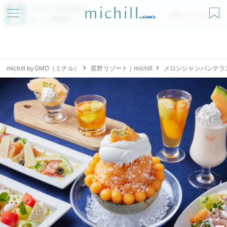
アプリでmichillが
無料ダウンロード
もっと便利に
michill byGMO（ミチル）
星野リゾート｜michill
メロンシャンパンテラ