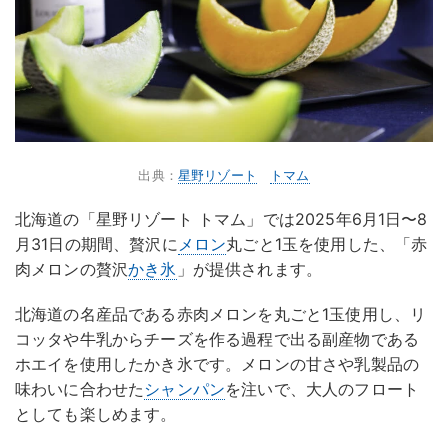
出典：
星野リゾート
トマム
北海道の「星野リゾート トマム」では2025年6月1日〜8
月31日の期間、贅沢に
メロン
丸ごと1玉を使用した、「赤
肉メロンの贅沢
かき氷
」が提供されます。
北海道の名産品である赤肉メロンを丸ごと1玉使用し、リ
コッタや牛乳からチーズを作る過程で出る副産物である
ホエイを使用したかき氷です。メロンの甘さや乳製品の
味わいに合わせた
シャンパン
を注いで、大人のフロート
としても楽しめます。