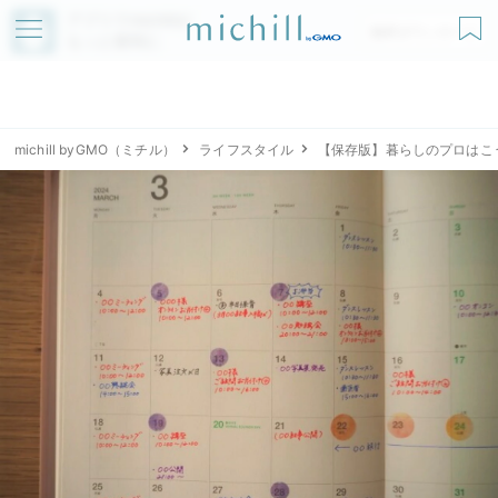
アプリでmichillが
無料ダウンロード
もっと便利に
michill byGMO（ミチル）
ライフスタイル
【保存版】暮らしのプロはこ