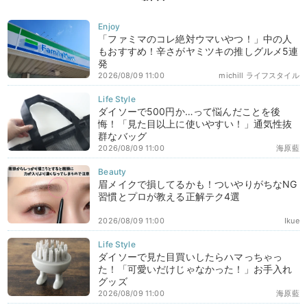
「ファミマのコレ絶対ウマいやつ！」中の人
もおすすめ！辛さがヤミツキの推しグルメ5連
発
2026/08/09 11:00
michill ライフスタイル
ダイソーで500円か…って悩んだことを後
悔！「見た目以上に使いやすい！」通気性抜
群なバッグ
2026/08/09 11:00
海原藍
眉メイクで損してるかも！ついやりがちなNG
習慣とプロが教える正解テク4選
2026/08/09 11:00
Ikue
ダイソーで見た目買いしたらハマっちゃっ
た！「可愛いだけじゃなかった！」お手入れ
グッズ
2026/08/09 11:00
海原藍