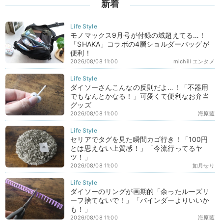
新着
モノマックス9月号が付録の域超えてる…！
「SHAKA」コラボの4層ショルダーバッグが
便利！
2026/08/08 11:00
michill エンタメ
ダイソーさんこんなの反則だよ…！「不器用
でもなんとかなる！」可愛くて便利なお弁当
グッズ
2026/08/08 11:00
海原藍
セリアでタグを見た瞬間カゴ行き！「100円
とは思えない上質感！」「今流行ってるヤ
ツ！」
2026/08/08 11:00
如月せり
ダイソーのリングが画期的「余ったルーズリ
ーフ捨てないで！」「バインダーよりいいか
も！」
2026/08/08 11:00
海原藍