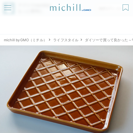
アプリでmichillが
無料ダウンロード
もっと便利に
michill byGMO（ミチル）
ライフスタイル
ダイソーで買って良かった～