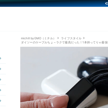
michill byGMO（ミチル）
ライフスタイル
ダイソーのケーブルちょ～ラクで最高だった！1本持ってりゃ最強