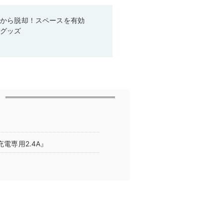
箱から脱却！スペースを有効
利グッズ
電専用2.4A』