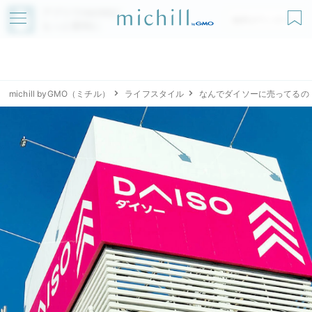
アプリでmichillが
無料ダウンロード
もっと便利に
michill byGMO（ミチル）
ライフスタイル
なんでダイソーに売ってるの