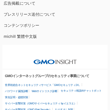
広告掲載について
プレスリリース送付について
コンテンツポリシー
michill 繁體中文版
GMOインターネットグループのセキュリティ事業について
世界初総合ネットセキュリティサービス「GMOセキュリティ24」
セキュリティ相談AIチャットボット
パスワード漏洩診断
Webサイトリスク診断
実在証明・盗聴対策
サイバー攻撃対策（GMOサイバーセキュリティ byイエラエ）
サイバー攻撃対策（GMO Flatt Security）
なりすまし対策