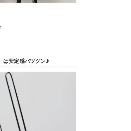
m
』は安定感バツグン♪