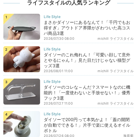
ライフスタイルの人気ランキング
まさかダイソーにあるなんて！「千円でもお
得すぎ」アウトドア界隈がざわついた高コス
パ商品3選
2026/07/30 08:00
michill ライフスタイル
ダイソーのこれ侮れん！「可愛い顔して意外
とやるにゃん！」見た目だけじゃない猫型グ
ッズ3選
2026/08/01 11:00
michill ライフスタイル
ダイソーのコレな～んだ？スマートなのに機
能的！「一度使わないと手放せない！」優秀
フック3選
2026/07/27 11:00
michill ライフスタイル
ダイソーで200円って本気かよ！「蓋の開閉
が自動でできる！」片手で楽に使えるオイル
ボトル
2026/07/26 08:00
海原藍