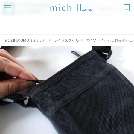
アプリでmichillが
無料ダウンロード
もっと便利に
michill byGMO（ミチル）
ライフスタイル
ダイソーメッシュ縦長ポシェ