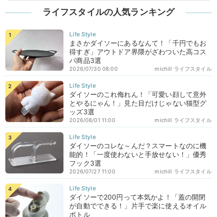
ライフスタイルの人気ランキング
まさかダイソーにあるなんて！「千円でもお
得すぎ」アウトドア界隈がざわついた高コス
パ商品3選
2026/07/30 08:00
michill ライフスタイル
ダイソーのこれ侮れん！「可愛い顔して意外
とやるにゃん！」見た目だけじゃない猫型グ
ッズ3選
2026/08/01 11:00
michill ライフスタイル
ダイソーのコレな～んだ？スマートなのに機
能的！「一度使わないと手放せない！」優秀
フック3選
2026/07/27 11:00
michill ライフスタイル
ダイソーで200円って本気かよ！「蓋の開閉
が自動でできる！」片手で楽に使えるオイル
ボトル