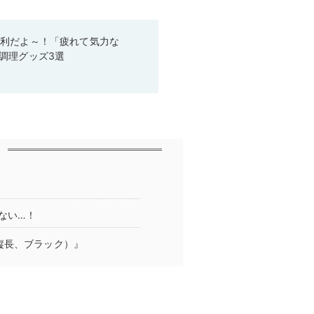
便利だよ～！「疲れて気力な
調理グッズ3選
ない…！
縦長、ブラック）』