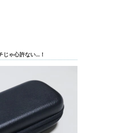
チじゃ心許ない…！