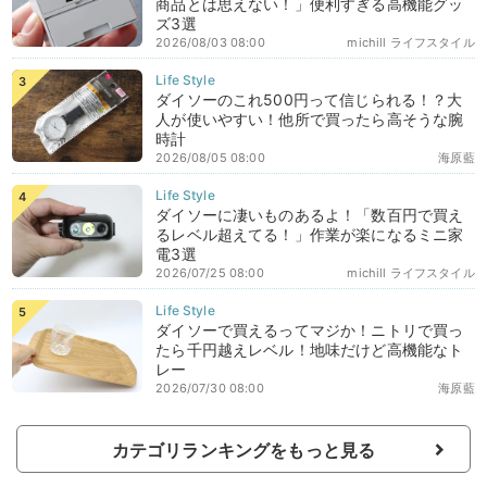
商品とは思えない！」便利すぎる高機能グッ
ズ3選
2026/08/03 08:00
michill ライフスタイル
ダイソーのこれ500円って信じられる！？大
人が使いやすい！他所で買ったら高そうな腕
時計
2026/08/05 08:00
海原藍
ダイソーに凄いものあるよ！「数百円で買え
るレベル超えてる！」作業が楽になるミニ家
電3選
2026/07/25 08:00
michill ライフスタイル
ダイソーで買えるってマジか！ニトリで買っ
たら千円越えレベル！地味だけど高機能なト
レー
2026/07/30 08:00
海原藍
カテゴリランキングをもっと見る