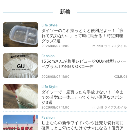
新着
ダイソーのこれ持っとくと便利だよ～！「疲
れて気力ない…」って時に助かる！時短調理
グッズ3選
2026/08/07 11:00
michill ライフスタイル
155cmさんが着用レビュー♡GUの体型カバー
ペプラムTのNG＆OKコーデ
2026/08/07 11:00
KOMUGI
ダイソーで一度買ったら手放せない！「今ま
での苦労は一体…」ってくらい優秀なスポン
ジ3選
2026/08/07 11:00
michill ライフスタイル
しまむらの新作ワイドパンツは売り切れ前に
確保しとこ♡はくだけでサマになる！優秀ア