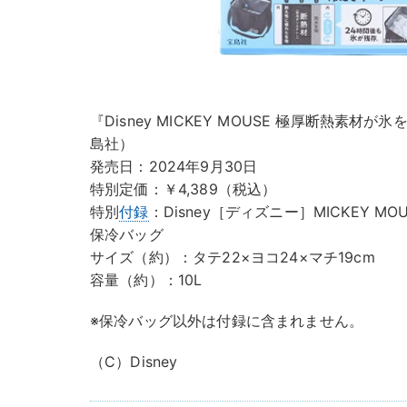
『Disney MICKEY MOUSE 極厚断熱素材が
島社）
発売日：2024年9月30日
特別定価：￥4,389（税込）
特別
付録
：Disney［ディズニー］MICKEY 
保冷バッグ
サイズ（約）：タテ22×ヨコ24×マチ19cm
容量（約）：10L
※保冷バッグ以外は付録に含まれません。
（C）Disney