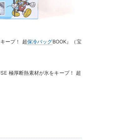
氷をキープ！ 超
保冷バッグ
BOOK』（宝
MOUSE 極厚断熱素材が氷をキープ！ 超