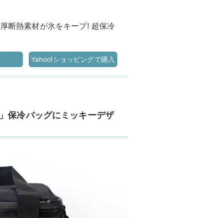
SE 極厚断熱素材が氷をキープ! 超保冷
)
Yahoo!ショッピングで購入
超」保冷バッグにミッキーデザ