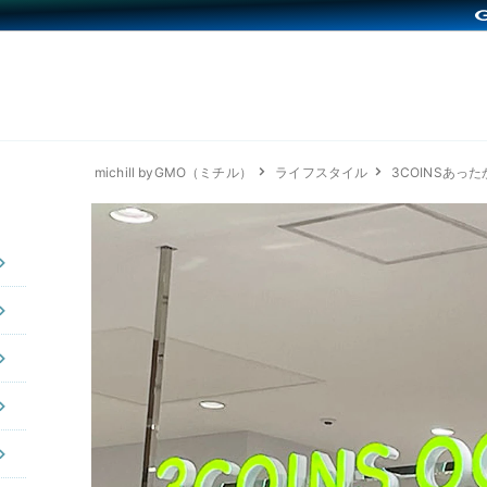
michill byGMO（ミチル）
ライフスタイル
3COINSあっ