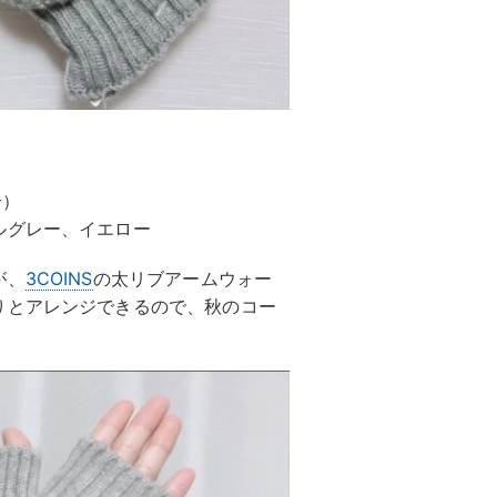
合）
ルグレー、イエロー
が、
3COINS
の太リブアームウォー
りとアレンジできるので、秋のコー