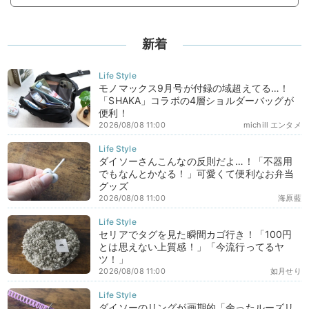
新着
モノマックス9月号が付録の域超えてる…！
「SHAKA」コラボの4層ショルダーバッグが
便利！
2026/08/08 11:00
michill エンタメ
ダイソーさんこんなの反則だよ…！「不器用
でもなんとかなる！」可愛くて便利なお弁当
グッズ
2026/08/08 11:00
海原藍
セリアでタグを見た瞬間カゴ行き！「100円
とは思えない上質感！」「今流行ってるヤ
ツ！」
2026/08/08 11:00
如月せり
ダイソーのリングが画期的「余ったルーズリ