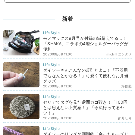
新着
モノマックス9月号が付録の域超えてる…！
「SHAKA」コラボの4層ショルダーバッグが
便利！
2026/08/08 11:00
michill エンタメ
ダイソーさんこんなの反則だよ…！「不器用
でもなんとかなる！」可愛くて便利なお弁当
グッズ
2026/08/08 11:00
海原藍
セリアでタグを見た瞬間カゴ行き！「100円
とは思えない上質感！」「今流行ってるヤ
ツ！」
2026/08/08 11:00
如月せり
ダイソーのリングが画期的「余ったルーズリ