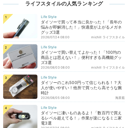
ライフスタイルの人気ランキング
ダイソーで買って本当に良かった！「長年の
悩みが即解消した！」快適度が上がるメガネ
グッズ3選
2026/07/24 08:00
michill ライフスタイル
ダイソーで買い替えてよかった！「100均の
商品とは思えない！」便利すぎる高機能グッ
ズ3選
2026/08/03 08:00
michill ライフスタイル
ダイソーのこれ500円って信じられる！？大
人が使いやすい！他所で買ったら高そうな腕
時計
2026/08/05 08:00
海原藍
ダイソーに凄いものあるよ！「数百円で買え
るレベル超えてる！」作業が楽になるミニ家
電3選
2026/07/25 08:00
michill ライフスタイル