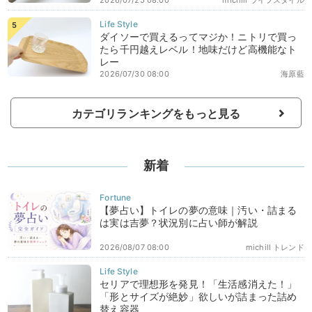
ダイソーで買えるってマジか！ニトリで買っ
たら千円越えレベル！地味だけど高機能なト
レー
2026/07/30 08:00
海原藍
カテゴリランキングをもっと見る
新着
【夢占い】トイレの夢の意味｜汚い・詰まる
は実は吉夢？状況別に占い師が解説
2026/08/07 08:00
michill トレンド
セリアで理想形を発見！「生活感消えた！」
「形とサイズが絶妙」欲しいが詰まった詰め
替え容器