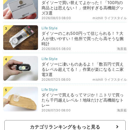
ダイソーで買い替えてよかった！「100均の
商品とは思えない！」便利すぎる高機能グッ
ズ3選
2026/08/03 08:00
michill ライフスタイル
ダイソーのこれ500円って信じられる！？大
人が使いやすい！他所で買ったら高そうな腕
時計
2026/08/05 08:00
海原藍
ダイソーに凄いものあるよ！「数百円で買え
るレベル超えてる！」作業が楽になるミニ家
電3選
2026/07/25 08:00
michill ライフスタイル
ダイソーで買えるってマジか！ニトリで買っ
たら千円越えレベル！地味だけど高機能なト
レー
2026/07/30 08:00
海原藍
カテゴリランキングをもっと見る