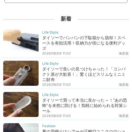
新着
ダイソーでパンパンの下駄箱から脱却！スペ
ースを有効活用！収納力が倍になる便利グッ
ズ
2026/08/06 11:00
海原藍
ダイソーで良いの見つけちゃった！「コンパ
クト派が大歓喜！」驚くほどスリムなミニミ
ニ財布
2026/08/06 11:00
海原藍
ダイソーで買って本当に良かった～！“あの恐
怖”を未然に防げる！気軽に始められる対策シ
ール
2026/08/06 11:00
海原藍
夏の羽織りはシアーが正解♡ユニクロのショ