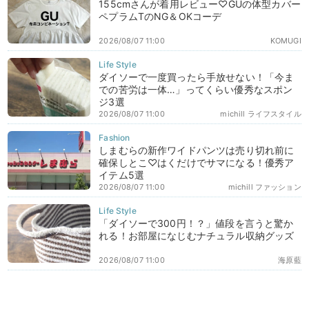
155cmさんが着用レビュー♡GUの体型カバー
ペプラムTのNG＆OKコーデ
2026/08/07 11:00
KOMUGI
ダイソーで一度買ったら手放せない！「今ま
での苦労は一体…」ってくらい優秀なスポン
ジ3選
2026/08/07 11:00
michill ライフスタイル
しまむらの新作ワイドパンツは売り切れ前に
確保しとこ♡はくだけでサマになる！優秀ア
イテム5選
2026/08/07 11:00
michill ファッション
「ダイソーで300円！？」値段を言うと驚か
れる！お部屋になじむナチュラル収納グッズ
2026/08/07 11:00
海原藍