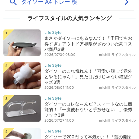
ライフスタイルの人気ランキング
まさかダイソーにあるなんて！「千円でもお
得すぎ」アウトドア界隈がざわついた高コス
パ商品3選
2026/07/30 08:00
michill ライフスタイル
ダイソーのこれ侮れん！「可愛い顔して意外
とやるにゃん！」見た目だけじゃない猫型グ
ッズ3選
2026/08/01 11:00
michill ライフスタイル
ダイソーのコレな～んだ？スマートなのに機
能的！「一度使わないと手放せない！」優秀
フック3選
2026/07/27 11:00
michill ライフスタイル
ダイソーで200円って本気かよ！「蓋の開閉