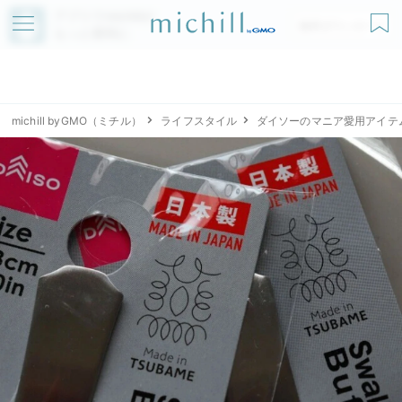
アプリでmichillが
無料ダウンロード
もっと便利に
michill byGMO（ミチル）
ライフスタイル
ダイソーのマニア愛用アイテ