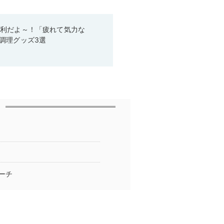
便利だよ～！「疲れて気力な
調理グッズ3選
ーチ