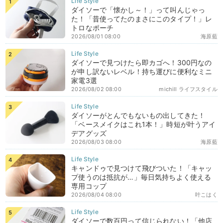
ダイソーで「懐かし～！」って叫んじゃっ
た！「昔使ってたのまさにこのタイプ！」レ
トロなポーチ
2026/08/01 08:00
海原藍
ダイソーで見つけたら即カゴへ！300円なの
が申し訳ないレベル！持ち運びに便利なミニ
家電3選
2026/08/02 08:00
michill ライフスタイル
ダイソーがとんでもないもの出してきた！
「ベースメイクはこれ1本！」時短が叶うアイ
デアグッズ
2026/08/03 08:00
海原藍
キャンドゥで見つけて飛びついた！「キャッ
プ使うのは抵抗が…」毎日気持ちよく使える
専用コップ
2026/08/04 08:00
叶こはく
ダイソーで数百円って信じられない！「他店