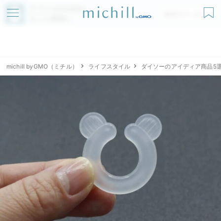
アプリでmichillが
無料ダウンロード
もっと便利に
michill byGMO（ミチル）
ライフスタイル
ダイソーのアイディア商品5