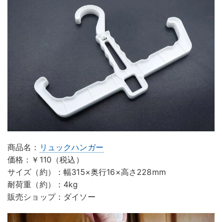
商品名：
リュックハンガー
価格：￥110（税込）
サイズ（約）：幅315×奥行16×高さ228mm
耐荷重（約）：4kg
販売ショップ：ダイソー