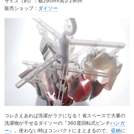
サイズ（約）：横29cm×高さ29cm
販売ショップ：
ダイソー
コレさえあれば洗濯がラクになる！省スペースで大量の
洗濯物が干せるダイソーの『360度回転式ピンチ
ハンガ
ー
』。使わない時はコンパクトにまとまるので、
収納
に