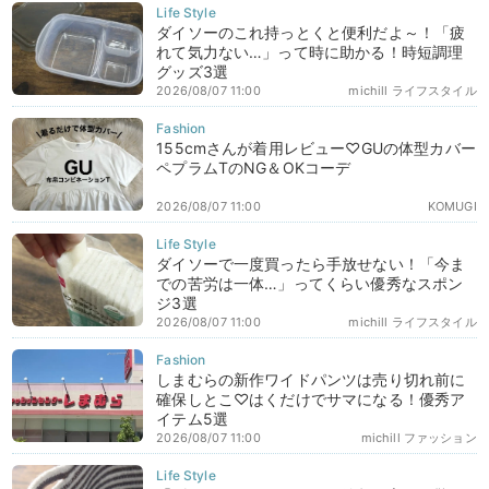
ダイソーのこれ持っとくと便利だよ～！「疲
れて気力ない…」って時に助かる！時短調理
グッズ3選
2026/08/07 11:00
michill ライフスタイル
155cmさんが着用レビュー♡GUの体型カバー
ペプラムTのNG＆OKコーデ
2026/08/07 11:00
KOMUGI
ダイソーで一度買ったら手放せない！「今ま
での苦労は一体…」ってくらい優秀なスポン
ジ3選
2026/08/07 11:00
michill ライフスタイル
しまむらの新作ワイドパンツは売り切れ前に
確保しとこ♡はくだけでサマになる！優秀ア
イテム5選
2026/08/07 11:00
michill ファッション