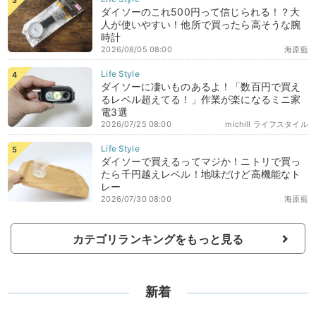
ダイソーのこれ500円って信じられる！？大
人が使いやすい！他所で買ったら高そうな腕
時計
2026/08/05 08:00
海原藍
ダイソーに凄いものあるよ！「数百円で買え
るレベル超えてる！」作業が楽になるミニ家
電3選
2026/07/25 08:00
michill ライフスタイル
ダイソーで買えるってマジか！ニトリで買っ
たら千円越えレベル！地味だけど高機能なト
レー
2026/07/30 08:00
海原藍
カテゴリランキングをもっと見る
新着