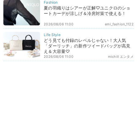
夏の羽織りはシアーが正解♡ユニクロのショ
ートカーデが涼しげ＆冷房対策で使える！
2026/08/06 11:00
emi_fashion_1122
どう見ても付録のレベルじゃない！大人気
「ダーリッチ」の新作ツイードバッグが高見
え＆大容量♡
2026/08/06 11:00
michill エンタメ