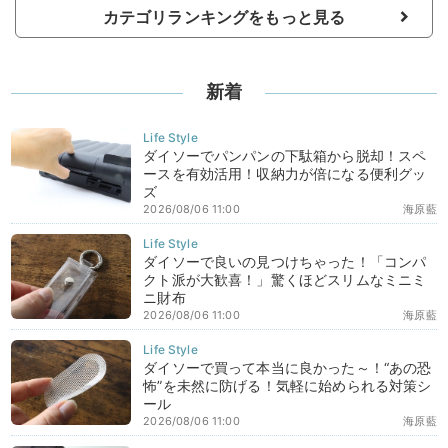
カテゴリランキングをもっと見る
新着
ダイソーでパンパンの下駄箱から脱却！スペ
ースを有効活用！収納力が倍になる便利グッ
ズ
2026/08/06 11:00
海原藍
ダイソーで良いの見つけちゃった！「コンパ
クト派が大歓喜！」驚くほどスリムなミニミ
ニ財布
2026/08/06 11:00
海原藍
ダイソーで買って本当に良かった～！“あの恐
怖”を未然に防げる！気軽に始められる対策シ
ール
2026/08/06 11:00
海原藍