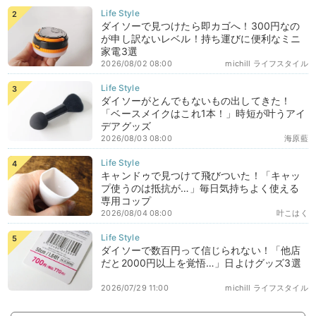
ダイソーで見つけたら即カゴへ！300円なの
が申し訳ないレベル！持ち運びに便利なミニ
家電3選
2026/08/02 08:00
michill ライフスタイル
ダイソーがとんでもないもの出してきた！
「ベースメイクはこれ1本！」時短が叶うアイ
デアグッズ
2026/08/03 08:00
海原藍
キャンドゥで見つけて飛びついた！「キャッ
プ使うのは抵抗が…」毎日気持ちよく使える
専用コップ
2026/08/04 08:00
叶こはく
ダイソーで数百円って信じられない！「他店
だと2000円以上を覚悟…」日よけグッズ3選
2026/07/29 11:00
michill ライフスタイル