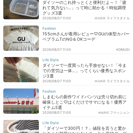
ダイソーのこれ持っとくと便利だよ～！「疲
れて気力ない…」って時に助かる！時短調理
グッズ3選
2026/08/07 11:00
michill ライフスタイル
155cmさんが着用レビュー♡GUの体型カバー
ペプラムTのNG＆OKコーデ
2026/08/07 11:00
KOMUGI
ダイソーで一度買ったら手放せない！「今ま
での苦労は一体…」ってくらい優秀なスポン
ジ3選
2026/08/07 11:00
michill ライフスタイル
しまむらの新作ワイドパンツは売り切れ前に
確保しとこ♡はくだけでサマになる！優秀ア
イテム5選
2026/08/07 11:00
michill ファッション
「ダイソーで300円！？」値段を言うと驚か