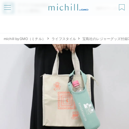
アプリでmichillが
無料ダウンロード
もっと便利に
michill byGMO（ミチル）
ライフスタイル
宝島社のレジャーグッズ付録