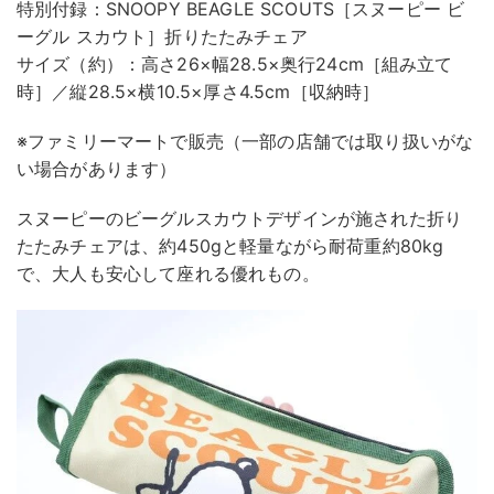
特別付録：SNOOPY BEAGLE SCOUTS［スヌーピー ビ
ーグル スカウト］折りたたみチェア
サイズ（約）：高さ26×幅28.5×奥行24cm［組み立て
時］／縦28.5×横10.5×厚さ4.5cm［収納時］
※ファミリーマートで販売（一部の店舗では取り扱いがな
い場合があります）
スヌーピーのビーグルスカウトデザインが施された折り
たたみチェアは、約450gと軽量ながら耐荷重約80kg
で、大人も安心して座れる優れもの。