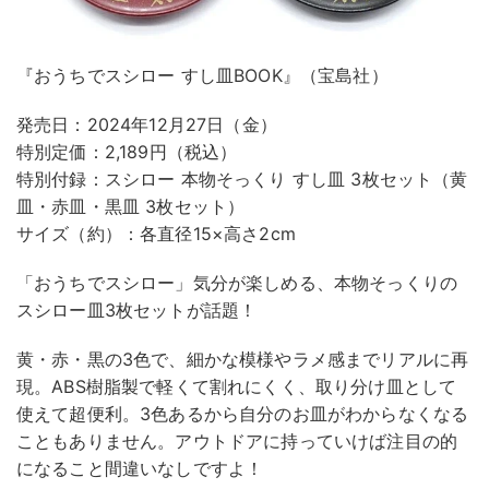
『おうちでスシロー すし皿BOOK』（宝島社）
発売日：2024年12月27日（金）
特別定価：2,189円（税込）
特別付録：スシロー 本物そっくり すし皿 3枚セット（黄
皿・赤皿・黒皿 3枚セット）
サイズ（約）：各直径15×高さ2cm
「おうちでスシロー」気分が楽しめる、本物そっくりの
スシロー皿3枚セットが話題！
黄・赤・黒の3色で、細かな模様やラメ感までリアルに再
現。ABS樹脂製で軽くて割れにくく、取り分け皿として
使えて超便利。3色あるから自分のお皿がわからなくなる
こともありません。アウトドアに持っていけば注目の的
になること間違いなしですよ！