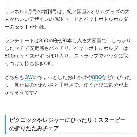
リンネル6月号の増刊号は、紀ノ国屋×オサムグッズの大
人かわいいデザインの保冷トートとペットボトルホルダ
ーのセットが​付録。
ランチトートは350ml缶が6本も入る大容量で、しっかり
したマチで安定感もバッチリ。​ペットボトルホルダーは
500mlサイズがすっぽり入り、ストラップでバッグに取
りつけて持ち歩きOK。
​どちらも
GW
のちょっとしたお出かけや
BBQ
などにぴった
り。見た目のかわいさと手軽さで、使うたびに気分が上
がりそうです♪
ピクニックやレジャーにぴったり！スヌーピー
の折りたたみチェア