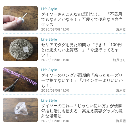
ダイソーさんこんなの反則だよ…！「不器用
でもなんとかなる！」可愛くて便利なお弁当
グッズ
2026/08/08 11:00
海原藍
セリアでタグを見た瞬間カゴ行き！「100円
とは思えない上質感！」「今流行ってるヤ
ツ！」
2026/08/08 11:00
如月せり
ダイソーのリングが画期的「余ったルーズリ
ーフ捨てないで！」「バインダーよりいいか
も！」
2026/08/08 11:00
海原藍
ダイソーのこれ…「じゃない使い方」が優勝
♡推し活にも使える！高見え美容グッズの意
外な活用法
2026/08/08 11:00
海原藍