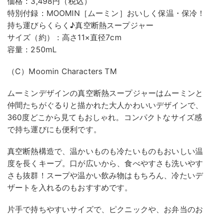
価格：3,498円（税込）
特別付録：MOOMIN［ムーミン］おいしく保温・保冷！
持ち運びらくらく♪真空断熱スープジャー
サイズ（約）：高さ11×直径7cm
容量：250mL
（C）Moomin Characters TM
​ムーミンデザインの真空断熱スープジャーは​ムーミンと
仲間たちがぐるりと描かれた大人かわいいデザインで、
360度どこから見てもおしゃれ。​コンパクトなサイズ感
で持ち運びにも便利です。​
真空断熱構造で、温かいものも冷たいものもおいしい温
度を長くキープ。​口が広いから、食べやすさも洗いやす
さも抜群！​スープや温かい飲み物はもちろん、冷たいデ
ザートを入れるのもおすすめです。​
片手で持ちやすいサイズで、ピクニックや、お弁当のお