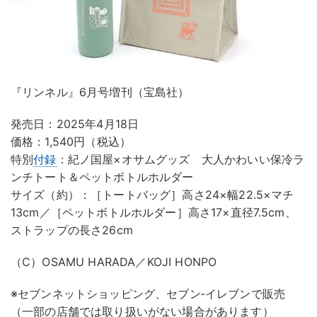
『リンネル』6月号増刊（宝島社）
発売日：2025年4月18日
価格：1,540円（税込）
特別
付録
：紀ノ国屋×オサムグッズ 大人かわいい保冷ラ
ンチトート＆ペットボトルホルダー
サイズ（約）：［トートバッグ］高さ24×幅22.5×マチ
13cm／［ペットボトルホルダー］高さ17×直径7.5cm、
ストラップの長さ26cm
（C）OSAMU HARADA／KOJI HONPO
※セブンネットショッピング、セブン‐イレブンで販売
（一部の店舗では取り扱いがない場合があります）