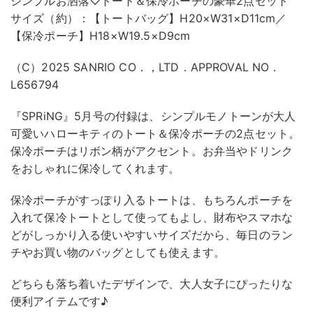
シンプルお洒落♡トート＆保冷ポーチの豪華2点セット
サイズ（約）：【トートバッグ】H20×W31×D11cm／
【保冷ポーチ】H18×W19.5×D9cm
（C）2025 SANRIO CO．，LTD．APPROVAL NO．
L656794
『SPRiNG』5月号の付録は、シンプルモノトーンが大人
可愛いハローキティのトート＆保冷ポーチの2点セット。
保冷ポーチはリボン柄がアクセント。お弁当やドリンク
をおしゃれに保冷してくれます。
保冷ポーチがすっぽり入るトートは、もちろんポーチを
入れて保冷トートとして使ってもよし、財布やスマホな
どがしっかり入る使いやすいサイズだから、毎日のラン
チやお買い物のバッグとしても使えます。
どちらも落ち着いたデザインで、大人女子にぴったりな
便利アイテムです♪