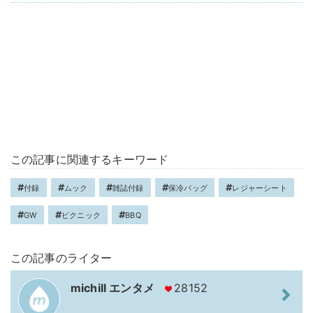
この記事に関連するキーワード
付録
ムック
雑誌付録
保冷バッグ
レジャーシート
GW
ピクニック
BBQ
この記事のライター
michill エンタメ
28152