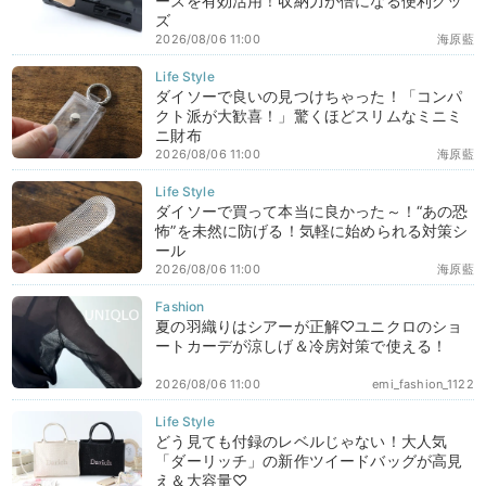
ースを有効活用！収納力が倍になる便利グッ
ズ
2026/08/06 11:00
海原藍
ダイソーで良いの見つけちゃった！「コンパ
クト派が大歓喜！」驚くほどスリムなミニミ
ニ財布
2026/08/06 11:00
海原藍
ダイソーで買って本当に良かった～！“あの恐
怖”を未然に防げる！気軽に始められる対策シ
ール
2026/08/06 11:00
海原藍
夏の羽織りはシアーが正解♡ユニクロのショ
ートカーデが涼しげ＆冷房対策で使える！
2026/08/06 11:00
emi_fashion_1122
どう見ても付録のレベルじゃない！大人気
「ダーリッチ」の新作ツイードバッグが高見
え＆大容量♡