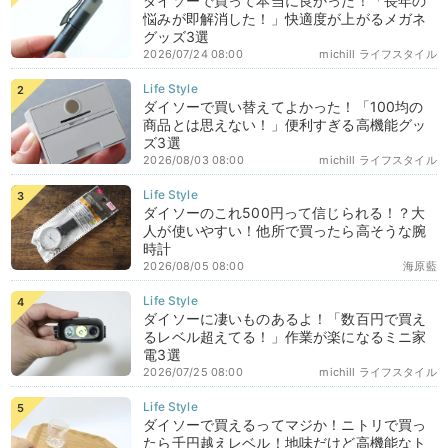
ダイソーで買って本当に良かった！「長年の
悩みが即解消した！」快適度が上がるメガネ
グッズ3選
2026/07/24 08:00
michill ライフスタイル
ダイソーで買い替えてよかった！「100均の
商品とは思えない！」便利すぎる高機能グッ
ズ3選
2026/08/03 08:00
michill ライフスタイル
ダイソーのこれ500円って信じられる！？大
人が使いやすい！他所で買ったら高そうな腕
時計
2026/08/05 08:00
海原藍
ダイソーに凄いものあるよ！「数百円で買え
るレベル超えてる！」作業が楽になるミニ家
電3選
2026/07/25 08:00
michill ライフスタイル
ダイソーで買えるってマジか！ニトリで買っ
たら千円越えレベル！地味だけど高機能なト