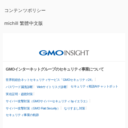
コンテンツポリシー
michill 繁體中文版
GMOインターネットグループのセキュリティ事業について
世界初総合ネットセキュリティサービス「GMOセキュリティ24」
セキュリティ相談AIチャットボット
パスワード漏洩診断
Webサイトリスク診断
実在証明・盗聴対策
サイバー攻撃対策（GMOサイバーセキュリティ byイエラエ）
サイバー攻撃対策（GMO Flatt Security）
なりすまし対策
セキュリティ事業の軌跡