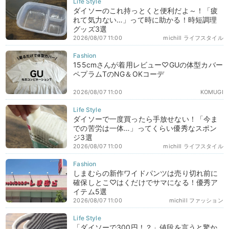
ダイソーのこれ持っとくと便利だよ～！「疲
れて気力ない…」って時に助かる！時短調理
グッズ3選
2026/08/07 11:00
michill ライフスタイル
155cmさんが着用レビュー♡GUの体型カバー
ペプラムTのNG＆OKコーデ
2026/08/07 11:00
KOMUGI
ダイソーで一度買ったら手放せない！「今ま
での苦労は一体…」ってくらい優秀なスポン
ジ3選
2026/08/07 11:00
michill ライフスタイル
しまむらの新作ワイドパンツは売り切れ前に
確保しとこ♡はくだけでサマになる！優秀ア
イテム5選
2026/08/07 11:00
michill ファッション
「ダイソーで300円！？」値段を言うと驚か