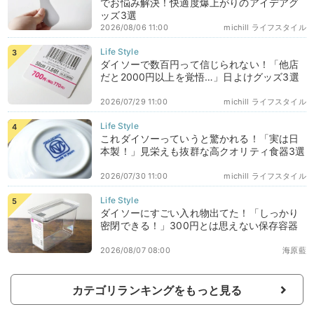
でお悩み解決！快適度爆上がりのアイデアグ
ッズ3選
2026/08/06 11:00
michill ライフスタイル
ダイソーで数百円って信じられない！「他店
だと2000円以上を覚悟…」日よけグッズ3選
2026/07/29 11:00
michill ライフスタイル
これダイソーっていうと驚かれる！「実は日
本製！」見栄えも抜群な高クオリティ食器3選
2026/07/30 11:00
michill ライフスタイル
ダイソーにすごい入れ物出てた！「しっかり
密閉できる！」300円とは思えない保存容器
2026/08/07 08:00
海原藍
カテゴリランキングをもっと見る