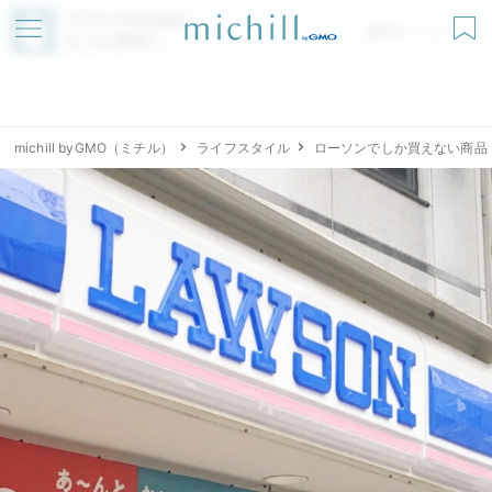
アプリでmichillが
無料ダウンロード
もっと便利に
michill byGMO（ミチル）
ライフスタイル
ローソンでしか買えない商品