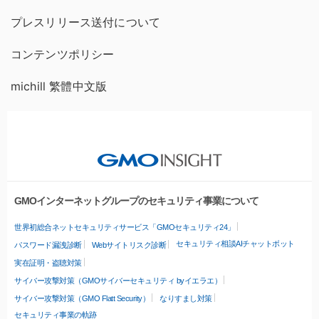
プレスリリース送付について
コンテンツポリシー
michill 繁體中文版
GMOインターネットグループのセキュリティ事業について
世界初総合ネットセキュリティサービス「GMOセキュリティ24」
セキュリティ相談AIチャットボット
パスワード漏洩診断
Webサイトリスク診断
実在証明・盗聴対策
サイバー攻撃対策（GMOサイバーセキュリティ byイエラエ）
サイバー攻撃対策（GMO Flatt Security）
なりすまし対策
セキュリティ事業の軌跡