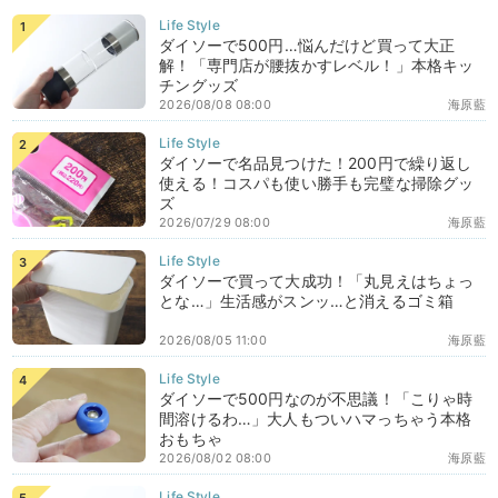
ダイソーで500円…悩んだけど買って大正
解！「専門店が腰抜かすレベル！」本格キッ
チングッズ
2026/08/08 08:00
海原藍
ダイソーで名品見つけた！200円で繰り返し
使える！コスパも使い勝手も完璧な掃除グッ
ズ
2026/07/29 08:00
海原藍
ダイソーで買って大成功！「丸見えはちょっ
とな…」生活感がスンッ…と消えるゴミ箱
2026/08/05 11:00
海原藍
ダイソーで500円なのが不思議！「こりゃ時
間溶けるわ…」大人もついハマっちゃう本格
おもちゃ
2026/08/02 08:00
海原藍