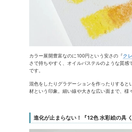
カラー展開豊富なのに100円という安さの『
ク
さで持ちやすく、オイルパステルのような質感
です。
混色をしたりグラデーションを作ったりすると
材という印象。細い線や大きな広い面まで、様
進化が止まらない！『12色 水彩絵の具 く