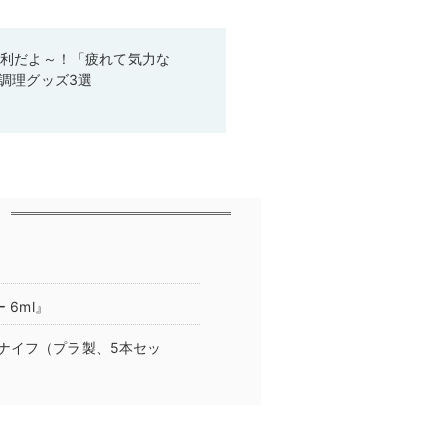
便利だよ～！「疲れて気力な
調理グッズ3選
 6ml』
ナイフ（プラ製、5本セッ