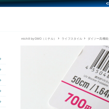
michill byGMO（ミチル）
ライフスタイル
ダイソー高機能