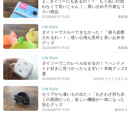
え…ダイソーにもあるの！？「もう高いの買
わなくて良いじゃん！」買い占め不可避なコ
スパ商品
2026/08/10 11:00
海原藍
ダイソーでスルーできなかった！「後ろ姿癒
されるわ～！」使い心地も意外と良いお弁当
グッズ
2026/08/10 11:00
海原藍
ダイソーでこのレベル出せるの！？ハンドメ
イド好きに見つかったらまずい！本格グッズ3
選
2026/08/10 11:00
michill ライフスタイル
セリアから凄いもの出た！「わざわざ持ち歩
くの面倒だった」欲しい機能が一体になった
安心グッズ
2026/08/10 11:00
如月せり