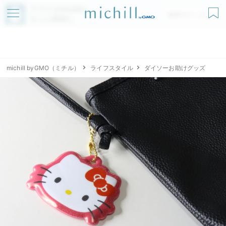
アプリでmichillが
無料ダウンロード
もっと便利に
michill byGMO（ミチル）
ライフスタイル
ダイソーお助けグッズ